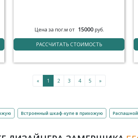
15000
Цена за пог.м от
руб.
РАССЧИТАТЬ СТОИМОСТЬ
«
1
2
3
4
5
»
хожую
Встроенный шкаф-купе в прихожую
Распашной