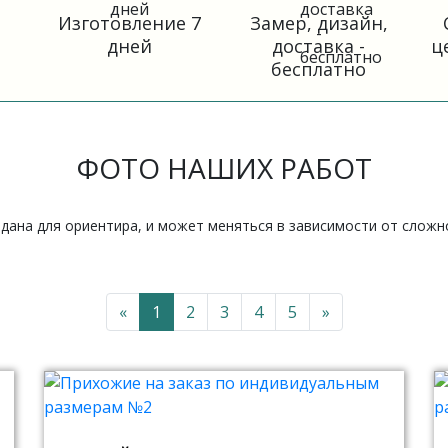
Изготовление 7
Замер, дизайн,
дней
доставка -
ц
бесплатно
ФОТО НАШИХ РАБОТ
 дана для ориентира, и может меняться в зависимости от слож
«
1
2
3
4
5
»